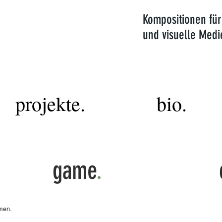
OST
Kompositionen für
und visuelle Medi
MUSIC
projekte.
bio.
game
.
men.