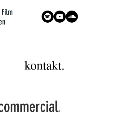
 Film
en
kontakt.
commercial
.